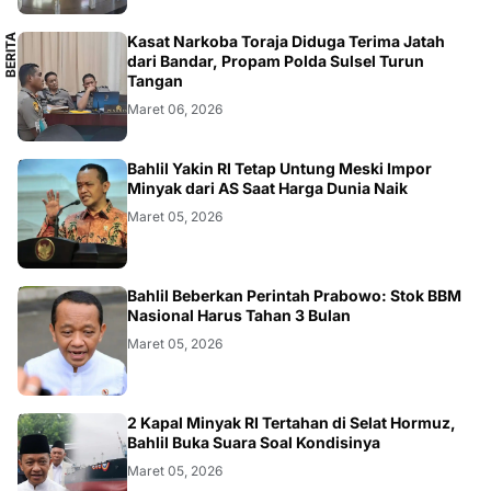
B
E
R
I
T
A
L
O
K
A
Kasat Narkoba Toraja Diduga Terima Jatah
L
dari Bandar, Propam Polda Sulsel Turun
Tangan
Maret 06, 2026
BISNIS
Bahlil Yakin RI Tetap Untung Meski Impor
Minyak dari AS Saat Harga Dunia Naik
Maret 05, 2026
BISNIS
Bahlil Beberkan Perintah Prabowo: Stok BBM
Nasional Harus Tahan 3 Bulan
Maret 05, 2026
BISNIS
2 Kapal Minyak RI Tertahan di Selat Hormuz,
Bahlil Buka Suara Soal Kondisinya
Maret 05, 2026