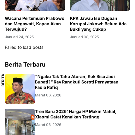
Wacana Pertemuan Prabowo
KPK Jawab Isu Dugaan
dan Megawati, Kapan Akan
Korupsi Jokowi: Belum Ada
Terwujud?
Bukti yang Cukup
Januari 24, 2025
Januari 08, 2025
Failed to load posts.
Berita Terbaru
B
E
R
I
T
A
L
O
K
A
“Ngaku Tak Tahu Aturan, Kok Bisa Jadi
L
Bupati?” Ray Rangkuti Soroti Pernyataan
Fadia Rafiq
Maret 06, 2026
SMARTPHONE
Tren Baru 2026: Harga HP Makin Mahal,
Xiaomi Catat Kenaikan Tertinggi
Maret 06, 2026