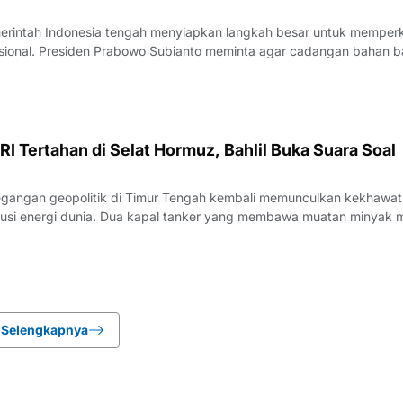
rintah Indonesia tengah menyiapkan langkah besar untuk memper
sional. Presiden Prabowo Subianto meminta agar cadangan bahan b
al ditingkatkan secara signifikan hingga mampu bertahan selama ti
sebut diungkap oleh Me
RI Tertahan di Selat Hormuz, Bahlil Buka Suara Soal
gangan geopolitik di Timur Tengah kembali memunculkan kekhawat
ibusi energi dunia. Dua kapal tanker yang membawa muatan minyak m
 sempat tertahan di kawasan strategis Selat Hormuz, sebuah jalur
adi urat nadi perdaga
Selengkapnya