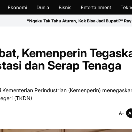
Ekonomi
Dunia
Bisnis
Entertainment
Tekn
 Tak Tahu Aturan, Kok Bisa Jadi Bupati?” Ray Rangkuti Soroti Per
at, Kemenperin Tegask
tasi dan Serap Tenaga
i Kementerian Perindustrian (Kemenperin) menegaska
egeri (TKDN)