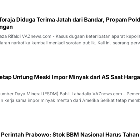
oraja Diduga Terima Jatah dari Bandar, Propam Pol
angan
keterlibatan aparat kepolisian
aran narkotika kembali menjadi sorotan publik. Kali ini, seorang perw
 sebagai Kepala Satuan (Kasat) Narkoba di Polres Toraja Utara, Sula
erima a
 Tetap Untung Meski Impor Minyak dari AS Saat Harga
aya Mineral (ESDM) Bahlil Lahadalia VAZnews.com – Pemerintah
n kerja sama impor minyak mentah dari Amerika Serikat tetap mem
ara, bahkan ketika harga minyak dunia mengalami kenaikan. Menter
Daya Mineral (ESDM
n Perintah Prabowo: Stok BBM Nasional Harus Tahan