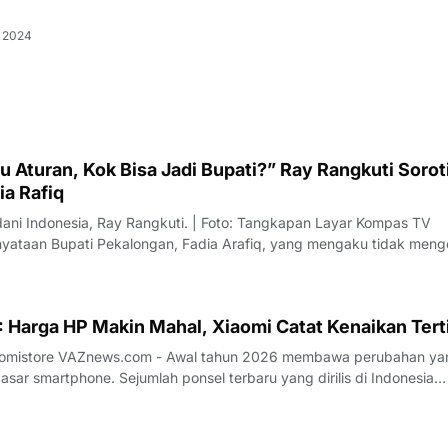
 2024
 Aturan, Kok Bisa Jadi Bupati?” Ray Rangkuti Sorot
ia Rafiq
dani Indonesia, Ray Rangkuti. | Foto: Tangkapan Layar Kompas TV
ataan Bupati Pekalongan, Fadia Arafiq, yang mengaku tidak meng
ai sorotan dari sejumlah pengamat politik. Salah satu kritik datang d
us Direktur L
 Harga HP Makin Mahal, Xiaomi Catat Kenaikan Tert
26 membawa perubahan yang
sar smartphone. Sejumlah ponsel terbaru yang dirilis di Indonesia
 kenaikan harga dibandingkan generasi sebelumnya. Tren ini terjadi
aligus, menandai adan