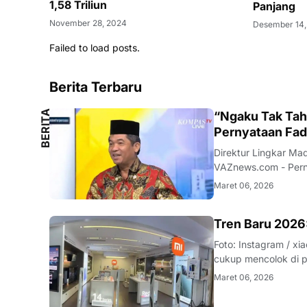
1,58 Triliun
Panjang
November 28, 2024
Desember 14,
Failed to load posts.
Berita Terbaru
B
E
R
I
T
A
L
O
K
A
“Ngaku Tak Tahu
L
Pernyataan Fad
Direktur Lingkar Ma
VAZnews.com - Perny
aturan tertentu menu
Maret 06, 2026
analis politik sekalig
SMARTPHONE
Tren Baru 2026:
Foto: Instagram / xiaomistore VAZnews.com - Awal tahun 20
cukup mencolok di pa
diketahui mengalami
Maret 06, 2026
beberapa merek sek