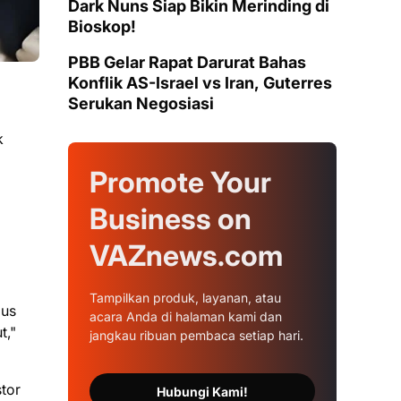
Dark Nuns Siap Bikin Merinding di
Bioskop!
PBB Gelar Rapat Darurat Bahas
Konflik AS-Israel vs Iran, Guterres
Serukan Negosiasi
k
Promote Your
Business on
VAZnews.com
g
Tampilkan produk, layanan, atau
gus
acara Anda di halaman kami dan
t,"
jangkau ribuan pembaca setiap hari.
stor
Hubungi Kami!