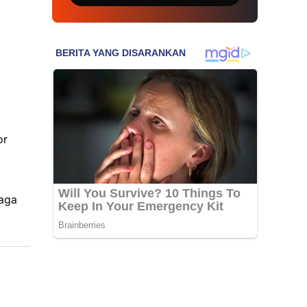
or
naga