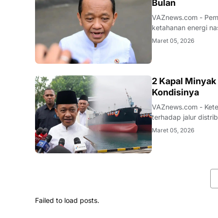
Bulan
VAZnews.com - Peme
ketahanan energi na
minyak (BBM) nasion
Maret 05, 2026
bulan. Instruksi ter
BISNIS
2 Kapal Minyak 
Kondisinya
VAZnews.com - Kete
terhadap jalur distr
Indonesia dilaporkan
Maret 05, 2026
pelayaran yang menj
Failed to load posts.