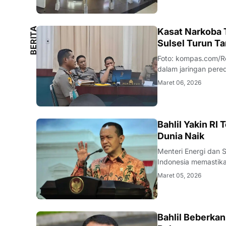
B
E
R
I
T
A
L
O
K
A
Kasat Narkoba T
L
Sulsel Turun T
Foto: kompas.com/Reza Rifaldi VAZnews.com - Kasus dugaan 
dalam jaringan pered
polisi yang menjabat
Maret 06, 2026
Selatan, diduga men
BISNIS
Bahlil Yakin RI
Dunia Naik
Menteri Energi dan Sumber D
Indonesia memastika
keuntungan bagi neg
Maret 05, 2026
Energi dan Sumber 
BISNIS
Bahlil Beberka