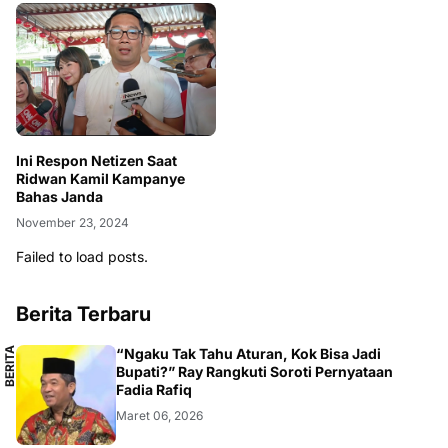
Ini Respon Netizen Saat
Ridwan Kamil Kampanye
Bahas Janda
November 23, 2024
Failed to load posts.
Berita Terbaru
B
E
R
I
T
A
L
O
K
A
“Ngaku Tak Tahu Aturan, Kok Bisa Jadi
L
Bupati?” Ray Rangkuti Soroti Pernyataan
Fadia Rafiq
Maret 06, 2026