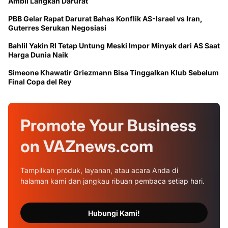
Ambil Langkah Darurat
PBB Gelar Rapat Darurat Bahas Konflik AS-Israel vs Iran,
Guterres Serukan Negosiasi
Bahlil Yakin RI Tetap Untung Meski Impor Minyak dari AS Saat
Harga Dunia Naik
Simeone Khawatir Griezmann Bisa Tinggalkan Klub Sebelum
Final Copa del Rey
Promote Your
Business
on
VAZnews.com
Tampilkan produk, layanan, atau acara Anda di
halaman kami dan jangkau ribuan pembaca setiap hari.
Hubungi Kami!