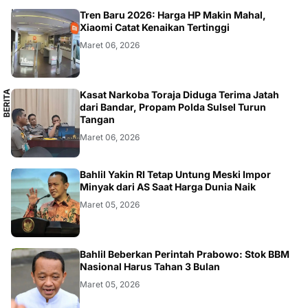
SMARTPHONE
Tren Baru 2026: Harga HP Makin Mahal,
Xiaomi Catat Kenaikan Tertinggi
Maret 06, 2026
B
E
R
I
T
A
L
O
K
A
Kasat Narkoba Toraja Diduga Terima Jatah
L
dari Bandar, Propam Polda Sulsel Turun
Tangan
Maret 06, 2026
BISNIS
Bahlil Yakin RI Tetap Untung Meski Impor
Minyak dari AS Saat Harga Dunia Naik
Maret 05, 2026
BISNIS
Bahlil Beberkan Perintah Prabowo: Stok BBM
Nasional Harus Tahan 3 Bulan
Maret 05, 2026