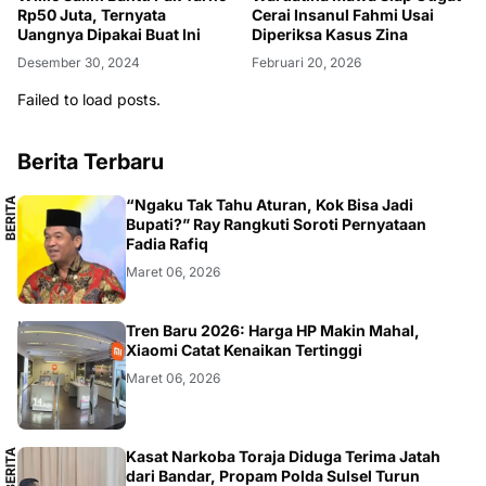
Rp50 Juta, Ternyata
Cerai Insanul Fahmi Usai
Uangnya Dipakai Buat Ini
Diperiksa Kasus Zina
Desember 30, 2024
Februari 20, 2026
Failed to load posts.
Berita Terbaru
B
E
R
I
T
A
L
O
K
A
“Ngaku Tak Tahu Aturan, Kok Bisa Jadi
L
Bupati?” Ray Rangkuti Soroti Pernyataan
Fadia Rafiq
Maret 06, 2026
SMARTPHONE
Tren Baru 2026: Harga HP Makin Mahal,
Xiaomi Catat Kenaikan Tertinggi
Maret 06, 2026
B
E
R
I
T
A
L
O
K
A
Kasat Narkoba Toraja Diduga Terima Jatah
L
dari Bandar, Propam Polda Sulsel Turun