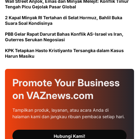
Wall Street Anjlok, Emas dan Minyak Melejit: Konflik Timur
Tengah Picu Gejolak Pasar Global
2 Kapal Minyak RI Tertahan di Selat Hormuz, Bahlil Buka
Suara Soal Kondisinya
PBB Gelar Rapat Darurat Bahas Konflik AS-Israel vs Iran,
Guterres Serukan Negosiasi
KPK Tetapkan Hasto Kristiyanto Tersangka dalam Kasus
Harun Masiku
Promote Your
Business
on
VAZnews.com
Tampilkan produk, layanan, atau acara Anda di
halaman kami dan jangkau ribuan pembaca setiap hari.
Hubungi Kami!