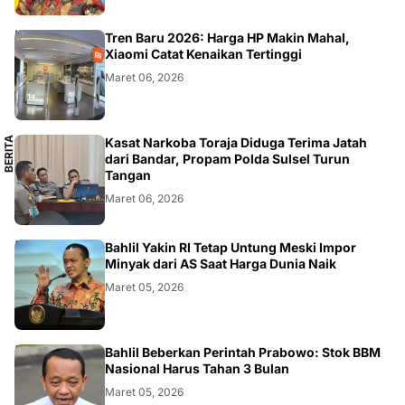
SMARTPHONE
Tren Baru 2026: Harga HP Makin Mahal,
Xiaomi Catat Kenaikan Tertinggi
Maret 06, 2026
B
E
R
I
T
A
L
O
K
A
Kasat Narkoba Toraja Diduga Terima Jatah
L
dari Bandar, Propam Polda Sulsel Turun
Tangan
Maret 06, 2026
BISNIS
Bahlil Yakin RI Tetap Untung Meski Impor
Minyak dari AS Saat Harga Dunia Naik
Maret 05, 2026
BISNIS
Bahlil Beberkan Perintah Prabowo: Stok BBM
Nasional Harus Tahan 3 Bulan
Maret 05, 2026