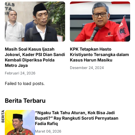
Masih Soal Kasus Ijazah
KPK Tetapkan Hasto
Jokowi, Kader PSI Dian Sandi
Kristiyanto Tersangka dalam
Kembali Diperiksa Polda
Kasus Harun Masiku
Metro Jaya
Desember 24, 2024
Februari 24, 2026
Failed to load posts.
Berita Terbaru
B
E
R
I
T
A
L
O
K
A
“Ngaku Tak Tahu Aturan, Kok Bisa Jadi
L
Bupati?” Ray Rangkuti Soroti Pernyataan
Fadia Rafiq
Maret 06, 2026