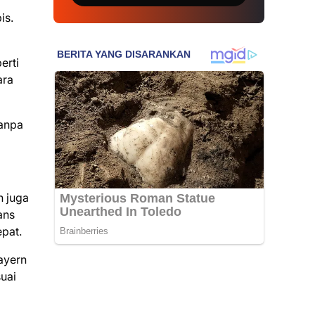
is.
erti
ara
tanpa
n juga
ans
pat.
ayern
uai