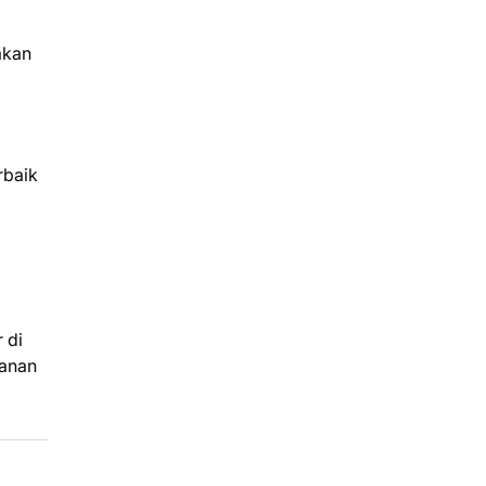
akan
a
rbaik
 di
lanan