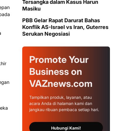
Tersangka dalam Kasus Harun
depan
Masiku
 pada
PBB Gelar Rapat Darurat Bahas
Konflik AS-Israel vs Iran, Guterres
a
Serukan Negosiasi
Promote Your
hir
Business on
VAZnews.com
engan
Tampilkan produk, layanan, atau
acara Anda di halaman kami dan
reka
jangkau ribuan pembaca setiap hari.
Hubungi Kami!