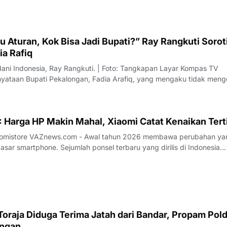
 Aturan, Kok Bisa Jadi Bupati?” Ray Rangkuti Sorot
ia Rafiq
dani Indonesia, Ray Rangkuti. | Foto: Tangkapan Layar Kompas TV
ataan Bupati Pekalongan, Fadia Arafiq, yang mengaku tidak meng
ai sorotan dari sejumlah pengamat politik. Salah satu kritik datang d
us Direktur L
 Harga HP Makin Mahal, Xiaomi Catat Kenaikan Tert
26 membawa perubahan yang
sar smartphone. Sejumlah ponsel terbaru yang dirilis di Indonesia
 kenaikan harga dibandingkan generasi sebelumnya. Tren ini terjadi
aligus, menandai adan
oraja Diduga Terima Jatah dari Bandar, Propam Pol
angan