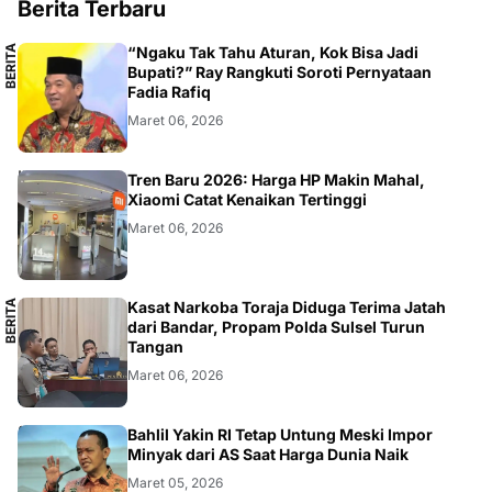
Berita Terbaru
B
E
R
I
T
A
L
O
K
A
“Ngaku Tak Tahu Aturan, Kok Bisa Jadi
L
Bupati?” Ray Rangkuti Soroti Pernyataan
Fadia Rafiq
Maret 06, 2026
SMARTPHONE
Tren Baru 2026: Harga HP Makin Mahal,
Xiaomi Catat Kenaikan Tertinggi
Maret 06, 2026
B
E
R
I
T
A
L
O
K
A
Kasat Narkoba Toraja Diduga Terima Jatah
L
dari Bandar, Propam Polda Sulsel Turun
Tangan
Maret 06, 2026
BISNIS
Bahlil Yakin RI Tetap Untung Meski Impor
Minyak dari AS Saat Harga Dunia Naik
Maret 05, 2026