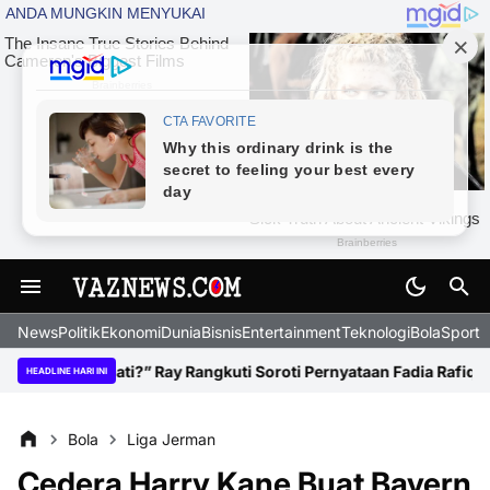
News
Politik
Ekonomi
Dunia
Bisnis
Entertainment
Teknologi
BolaSport
 Bupati?” Ray Rangkuti Soroti Pernyataan Fadia Rafiq
Tren Baru 20
HEADLINE HARI INI
Bola
Liga Jerman
Cedera Harry Kane Buat Bayern