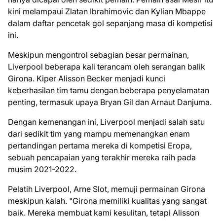
kini melampaui Zlatan Ibrahimovic dan Kylian Mbappe
dalam daftar pencetak gol sepanjang masa di kompetisi
ini.
Meskipun mengontrol sebagian besar permainan,
Liverpool beberapa kali terancam oleh serangan balik
Girona. Kiper Alisson Becker menjadi kunci
keberhasilan tim tamu dengan beberapa penyelamatan
penting, termasuk upaya Bryan Gil dan Arnaut Danjuma.
Dengan kemenangan ini, Liverpool menjadi salah satu
dari sedikit tim yang mampu memenangkan enam
pertandingan pertama mereka di kompetisi Eropa,
sebuah pencapaian yang terakhir mereka raih pada
musim 2021-2022.
Pelatih Liverpool, Arne Slot, memuji permainan Girona
meskipun kalah. "Girona memiliki kualitas yang sangat
baik. Mereka membuat kami kesulitan, tetapi Alisson