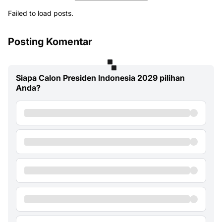
Failed to load posts.
Posting Komentar
Siapa Calon Presiden Indonesia 2029 pilihan
Anda?