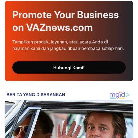
Promote Your
Business
on
VAZnews.com
Tampilkan produk, layanan, atau acara Anda di
halaman kami dan jangkau ribuan pembaca setiap hari.
Hubungi Kami!