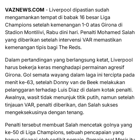
VAZNEWS.COM
- Liverpool dipastian sudah
mengamankan tempat di babak 16 besar Liga
Champions setelah kemenangan 1-0 atas Girona di
Stadion Montilivi, Rabu dini hari. Penalti Mohamed Salah
yang diberikan setelah intervensi VAR memastikan
kemenangan tipis bagi The Reds.
Dalam pertandingan yang berlangsung ketat, Liverpool
harus bekerja keras menghadapi permainan agresif
Girona. Gol semata wayang dalam laga ini tercipta pada
menit ke-63, setelah Donny van de Beek melakukan
pelanggaran terhadap Luis Diaz di dalam kotak penalti.
Awalnya, wasit tidak menunjuk titik putih, namun setelah
tinjauan VAR, penalti diberikan, dan Salah sukses
mengeksekusinya dengan tenang.
Penalti tersebut membuat Salah mencetak golnya yang
ke-50 di Liga Champions, sebuah pencapaian yang
hanya dicapai oleh sedikit pemain. Pemain asal Mesir itu