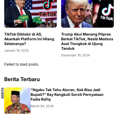
TikTok Diblokir di AS,
Trump Akui Menang Pilpres
Akankah Platform Ini Hilang
Berkat TikTok, Nasib Medsos
Selamanya?
Asal Tiongkok di Ujung
Tanduk
Januari 19, 2025
Desember 19, 2024
Failed to load posts.
Berita Terbaru
B
E
R
I
T
A
L
O
K
A
“Ngaku Tak Tahu Aturan, Kok Bisa Jadi
L
Bupati?” Ray Rangkuti Soroti Pernyataan
Fadia Rafiq
Maret 06, 2026