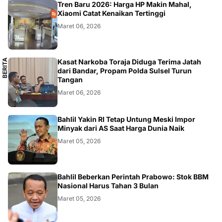
SMARTPHONE
Tren Baru 2026: Harga HP Makin Mahal,
Xiaomi Catat Kenaikan Tertinggi
Maret 06, 2026
B
E
R
I
T
A
L
O
K
A
Kasat Narkoba Toraja Diduga Terima Jatah
L
dari Bandar, Propam Polda Sulsel Turun
Tangan
Maret 06, 2026
BISNIS
Bahlil Yakin RI Tetap Untung Meski Impor
Minyak dari AS Saat Harga Dunia Naik
Maret 05, 2026
BISNIS
Bahlil Beberkan Perintah Prabowo: Stok BBM
Nasional Harus Tahan 3 Bulan
Maret 05, 2026