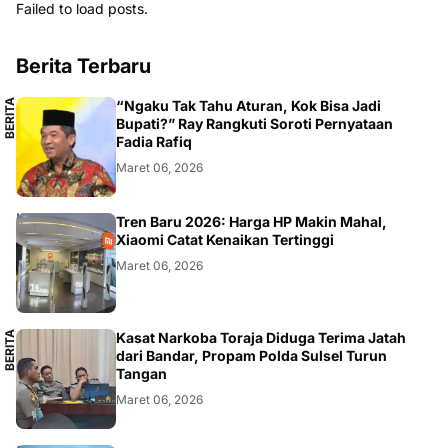
Failed to load posts.
Berita Terbaru
B
E
R
I
T
A
L
O
K
A
“Ngaku Tak Tahu Aturan, Kok Bisa Jadi
L
Bupati?” Ray Rangkuti Soroti Pernyataan
Fadia Rafiq
Maret 06, 2026
SMARTPHONE
Tren Baru 2026: Harga HP Makin Mahal,
Xiaomi Catat Kenaikan Tertinggi
Maret 06, 2026
B
E
R
I
T
A
L
O
K
A
Kasat Narkoba Toraja Diduga Terima Jatah
L
dari Bandar, Propam Polda Sulsel Turun
Tangan
Maret 06, 2026