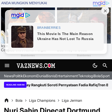
News
Politik
Ekonomi
Dunia
Bisnis
Entertainment
Teknologi
BolaSport
i?” Ray Rangkuti Soroti Pernyataan Fadia Rafiq
Tren Baru 2026: H
HEADLINE HARI INI
Bola
Liga Champions
Liga Jerman
Nuri Sahin Dipecat Dortmund,