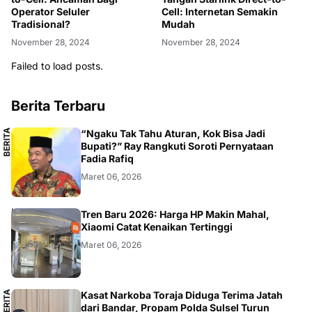
Operator Seluler
Cell: Internetan Semakin
Tradisional?
Mudah
November 28, 2024
November 28, 2024
Failed to load posts.
Berita Terbaru
B
E
R
I
T
A
L
O
K
A
“Ngaku Tak Tahu Aturan, Kok Bisa Jadi
L
Bupati?” Ray Rangkuti Soroti Pernyataan
Fadia Rafiq
Maret 06, 2026
SMARTPHONE
Tren Baru 2026: Harga HP Makin Mahal,
Xiaomi Catat Kenaikan Tertinggi
Maret 06, 2026
B
E
R
I
T
A
L
O
K
A
Kasat Narkoba Toraja Diduga Terima Jatah
L
dari Bandar, Propam Polda Sulsel Turun