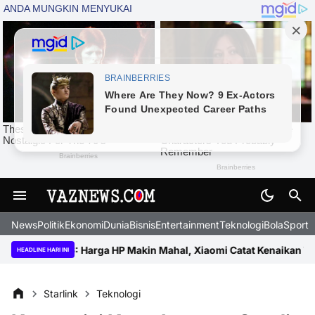
News
Politik
Ekonomi
Dunia
Bisnis
Entertainment
Teknologi
BolaSport
ru 2026: Harga HP Makin Mahal, Xiaomi Catat Kenaikan Tertinggi
HEADLINE HARI INI
Starlink
Teknologi