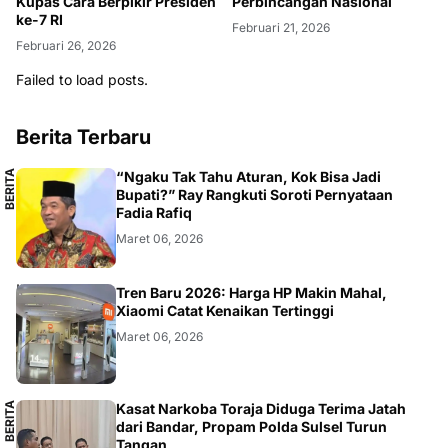
Kupas Cara Berpikir Presiden
Perbincangan Nasional
ke-7 RI
Februari 21, 2026
Februari 26, 2026
Failed to load posts.
Berita Terbaru
B
E
R
I
T
A
L
O
K
A
“Ngaku Tak Tahu Aturan, Kok Bisa Jadi
L
Bupati?” Ray Rangkuti Soroti Pernyataan
Fadia Rafiq
Maret 06, 2026
SMARTPHONE
Tren Baru 2026: Harga HP Makin Mahal,
Xiaomi Catat Kenaikan Tertinggi
Maret 06, 2026
B
E
R
I
T
A
L
O
K
A
Kasat Narkoba Toraja Diduga Terima Jatah
L
dari Bandar, Propam Polda Sulsel Turun
Tangan