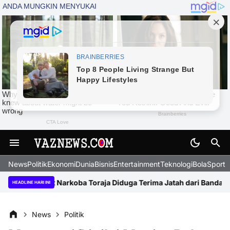
News
Politik
Ekonomi
Dunia
Bisnis
Entertainment
Teknologi
BolaSport
Kasat Narkoba Toraja Diduga Terima Jatah dari Bandar, Propam Po
HEADLINE HARI INI
News
Politik