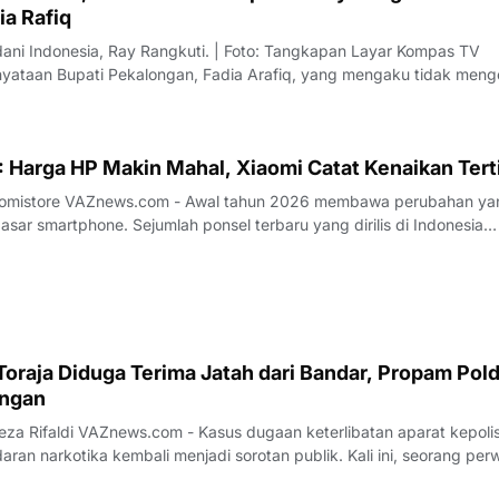
ia Rafiq
dani Indonesia, Ray Rangkuti. | Foto: Tangkapan Layar Kompas TV
ataan Bupati Pekalongan, Fadia Arafiq, yang mengaku tidak meng
ai sorotan dari sejumlah pengamat politik. Salah satu kritik datang d
us Direktur L
 Harga HP Makin Mahal, Xiaomi Catat Kenaikan Tert
26 membawa perubahan yang
sar smartphone. Sejumlah ponsel terbaru yang dirilis di Indonesia
 kenaikan harga dibandingkan generasi sebelumnya. Tren ini terjadi
aligus, menandai adan
oraja Diduga Terima Jatah dari Bandar, Propam Pol
angan
keterlibatan aparat kepolisian
aran narkotika kembali menjadi sorotan publik. Kali ini, seorang perw
 sebagai Kepala Satuan (Kasat) Narkoba di Polres Toraja Utara, Sula