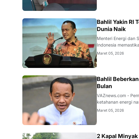
Selatan, diduga men
BISNIS
Bahlil Yakin RI
Dunia Naik
Menteri Energi dan Sumber D
Indonesia memastika
keuntungan bagi neg
Maret 05, 2026
Energi dan Sumber 
BISNIS
Bahlil Beberka
Bulan
VAZnews.com - Peme
ketahanan energi na
minyak (BBM) nasion
Maret 05, 2026
bulan. Instruksi ter
2 Kapal Minyak 