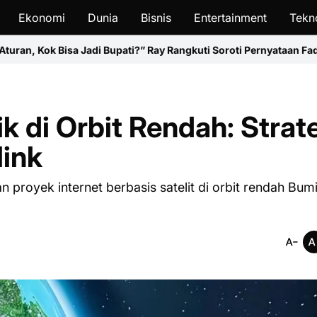
Ekonomi
Dunia
Bisnis
Entertainment
Tekn
Bupati?” Ray Rangkuti Soroti Pernyataan Fadia Rafiq
Tren Baru 20
k di Orbit Rendah: Strat
link
royek internet berbasis satelit di orbit rendah Bum