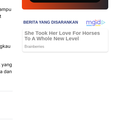
 mampu
t
ngkau
t yang
na dan