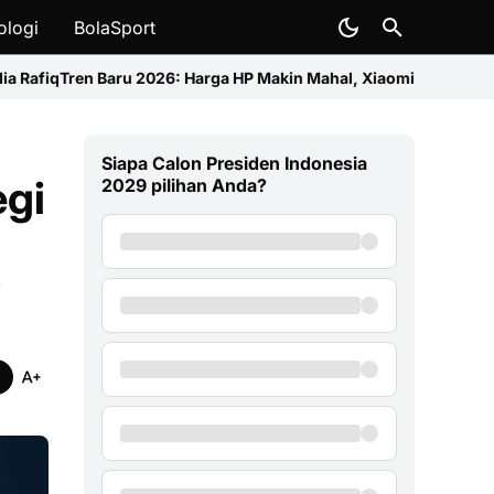
ologi
BolaSport
26: Harga HP Makin Mahal, Xiaomi Catat Kenaikan Tertinggi
Kasat 
Siapa Calon Presiden Indonesia
egi
2029 pilihan Anda?
i