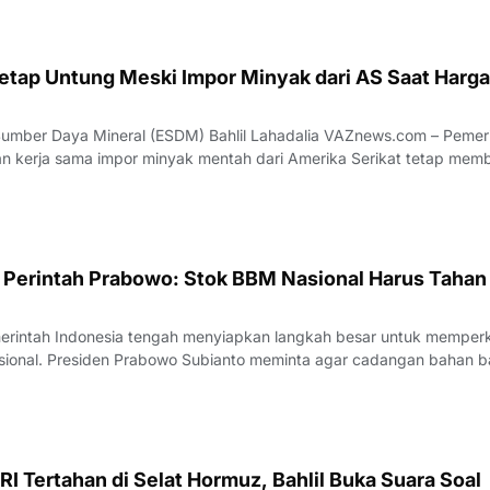
erima a
 Tetap Untung Meski Impor Minyak dari AS Saat Harga
aya Mineral (ESDM) Bahlil Lahadalia VAZnews.com – Pemerintah
n kerja sama impor minyak mentah dari Amerika Serikat tetap mem
ara, bahkan ketika harga minyak dunia mengalami kenaikan. Menter
Daya Mineral (ESDM
n Perintah Prabowo: Stok BBM Nasional Harus Tahan
rintah Indonesia tengah menyiapkan langkah besar untuk memper
sional. Presiden Prabowo Subianto meminta agar cadangan bahan b
al ditingkatkan secara signifikan hingga mampu bertahan selama ti
sebut diungkap oleh Me
RI Tertahan di Selat Hormuz, Bahlil Buka Suara Soal