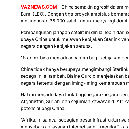
VAZNEWS.COM
- China semakin agresif dalam me
Bumi (LEO). Dengan tiga proyek ambisius bernam
meluncurkan 38.000 satelit untuk menyaingi dominas
Pembangunan jaringan satelit ini dinilai lebih dari
upaya China untuk melawan kebijakan Starlink yan
negara dengan kebijakan serupa.
“Starlink bisa menjadi ancaman bagi kebijakan pen
China tidak hanya berupaya mengimbangi Starlink 
sebagai nilai tambah. Blaine Curcio menjelaskan b
negara tertentu dengan iming-iming kemampuan 
Hal ini menjadi daya tarik bagi negara-negara den
Afganistan, Suriah, dan sejumlah kawasan di Afrik
potensial bagi China.
“Afrika, misalnya, sebagian besar infrastrukturn
menyebarkan layanan internet satelit mereka,” kata