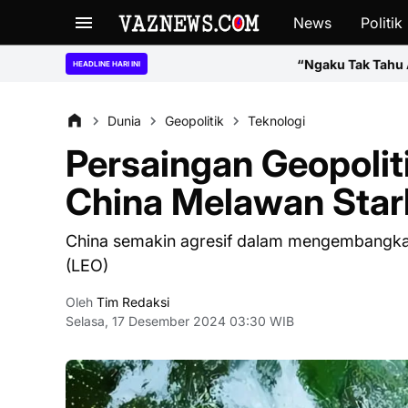
News
Politik
“Ngaku Tak Tahu Aturan, Kok Bisa Jadi 
HEADLINE HARI INI
Dunia
Geopolitik
Teknologi
Persaingan Geopoliti
China Melawan Star
China semakin agresif dalam mengembangkan p
(LEO)
Oleh
Tim Redaksi
Selasa, 17 Desember 2024 03:30 WIB