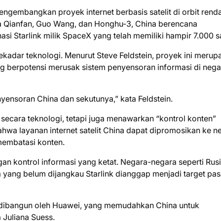
ngembangkan proyek internet berbasis satelit di orbit rend
a Qianfan, Guo Wang, dan Honghu-3, China berencana
i Starlink milik SpaceX yang telah memiliki hampir 7.000 sat
 sekadar teknologi. Menurut Steve Feldstein, proyek ini meru
g berpotensi merusak sistem penyensoran informasi di nega
yensoran China dan sekutunya,” kata Feldstein.
secara teknologi, tetapi juga menawarkan “kontrol konten”
ahwa layanan internet satelit China dapat dipromosikan ke n
membatasi konten.
gan kontrol informasi yang ketat. Negara-negara seperti Rusi
a yang belum dijangkau Starlink dianggap menjadi target pas
ya dibangun oleh Huawei, yang memudahkan China untuk
 Juliana Suess.