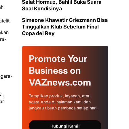
Selat Hormuz, Bahlil Buka Suara
ah
Soal Kondisinya
Simeone Khawatir Griezmann Bisa
elit.
Tinggalkan Klub Sebelum Final
pakan
Copa del Rey
ra-
Promote Your
Business on
egara-
VAZnews.com
a,
Tampilkan produk, layanan, atau
ar
acara Anda di halaman kami dan
jangkau ribuan pembaca setiap hari.
Hubungi Kami!