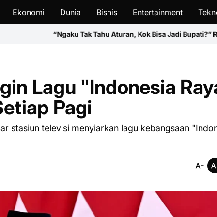
Ekonomi
Dunia
Bisnis
Entertainment
Tekn
aku Tak Tahu Aturan, Kok Bisa Jadi Bupati?” Ray Rangkuti Soroti 
gin Lagu "Indonesia Ray
Setiap Pagi
r stasiun televisi menyiarkan lagu kebangsaan "Indo