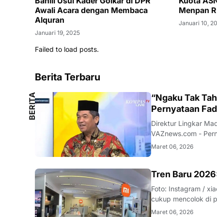
Bahlil Usul Kader Golkar di DPR
Kuota ASN
Awali Acara dengan Membaca
Menpan R
Alquran
Januari 10, 2
Januari 19, 2025
Failed to load posts.
Berita Terbaru
B
E
R
I
T
A
L
O
K
A
“Ngaku Tak Tahu
L
Pernyataan Fad
Direktur Lingkar Ma
VAZnews.com - Perny
aturan tertentu menu
Maret 06, 2026
analis politik sekalig
SMARTPHONE
Tren Baru 2026:
Foto: Instagram / xiaomistore VAZnews.com - Awal tahun 20
cukup mencolok di pa
diketahui mengalami
Maret 06, 2026