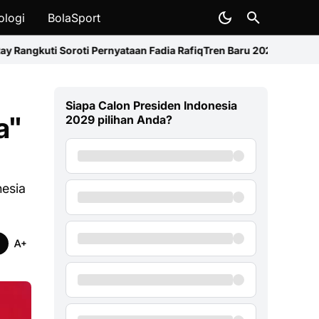
ologi
BolaSport
Pernyataan Fadia Rafiq
Tren Baru 2026: Harga HP Makin Mahal, Xia
Siapa Calon Presiden Indonesia
a"
2029 pilihan Anda?
nesia