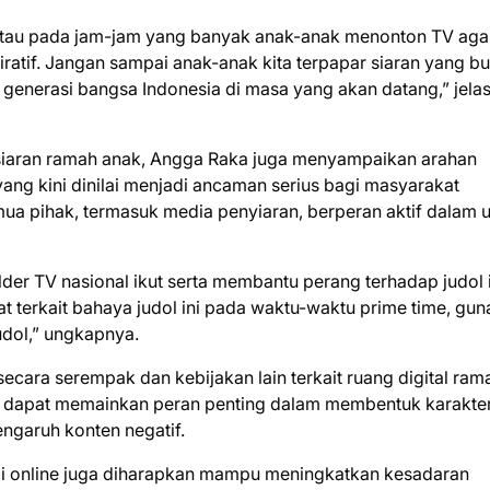
 atau pada jam-jam yang banyak anak-anak menonton TV aga
spiratif. Jangan sampai anak-anak kita terpapar siaran yang b
 generasi bangsa Indonesia di masa yang akan datang,” jela
 siaran ramah anak, Angga Raka juga menyampaikan arahan
yang kini dinilai menjadi ancaman serius bagi masyarakat
a pihak, termasuk media penyiaran, berperan aktif dalam 
der TV nasional ikut serta membantu perang terhadap judol i
at terkait bahaya judol ini pada waktu-waktu prime time, gun
udol,” ungkapnya.
cara serempak dan kebijakan lain terkait ruang digital ram
al dapat memainkan peran penting dalam membentuk karakte
ngaruh konten negatif.
judi online juga diharapkan mampu meningkatkan kesadaran