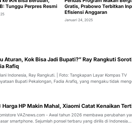
 ke IKN Bisa Berubah,
Perluas Program Makan Bergi
B: Tunggu Perpres Resmi
Gratis, Prabowo Terbitkan Inp
Efisiensi Anggaran
025
Januari 24, 2025
 Aturan, Kok Bisa Jadi Bupati?” Ray Rangkuti Sorot
ia Rafiq
dani Indonesia, Ray Rangkuti. | Foto: Tangkapan Layar Kompas TV
ataan Bupati Pekalongan, Fadia Arafiq, yang mengaku tidak meng
ai sorotan dari sejumlah pengamat politik. Salah satu kritik datang d
us Direktur L
 Harga HP Makin Mahal, Xiaomi Catat Kenaikan Tert
26 membawa perubahan yang
sar smartphone. Sejumlah ponsel terbaru yang dirilis di Indonesia
 kenaikan harga dibandingkan generasi sebelumnya. Tren ini terjadi