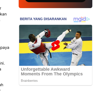
r
ukan
s
upaya
ni.
a
ah
r