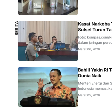
beberapa merek sek
B
E
R
I
T
A
L
O
K
A
Kasat Narkoba T
L
Sulsel Turun T
Foto: kompas.com/Reza Rifaldi VAZnews.com - Kasus dugaan 
dalam jaringan pered
polisi yang menjabat
Maret 06, 2026
Selatan, diduga men
BISNIS
Bahlil Yakin RI
Dunia Naik
Menteri Energi dan Sumber D
Indonesia memastika
keuntungan bagi neg
Maret 05, 2026
Energi dan Sumber 