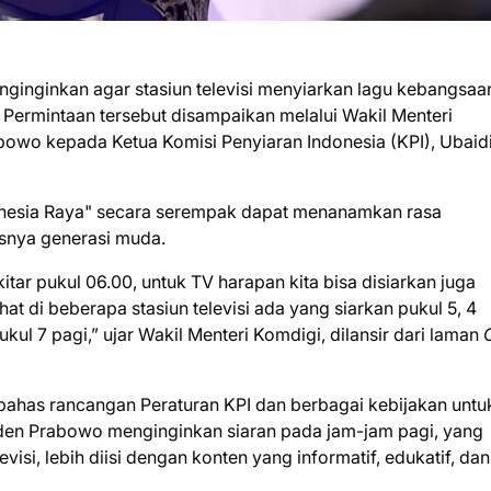
ginginkan agar stasiun televisi menyiarkan lagu kebangsaa
. Permintaan tersebut disampaikan melalui Wakil Menteri
owo kepada Ketua Komisi Penyiaran Indonesia (KPI), Ubaidi
onesia Raya" secara serempak dapat menanamkan rasa
usnya generasi muda.
itar pukul 06.00, untuk TV harapan kita bisa disiarkan juga
hat di beberapa stasiun televisi ada yang siarkan pukul 5, 4
l 7 pagi,” ujar Wakil Menteri Komdigi, dilansir dari laman
ahas rancangan Peraturan KPI dan berbagai kebijakan untu
iden Prabowo menginginkan siaran pada jam-jam pagi, yang
i, lebih diisi dengan konten yang informatif, edukatif, dan