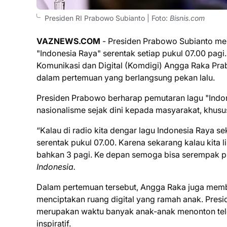
Presiden RI Prabowo Subianto | Foto:
Bisnis.com
VAZNEWS.COM
- Presiden Prabowo Subianto men
"Indonesia Raya" serentak setiap pukul 07.00 pagi
Komunikasi dan Digital (Komdigi) Angga Raka Prab
dalam pertemuan yang berlangsung pekan lalu.
Presiden Prabowo berharap pemutaran lagu "Ind
nasionalisme sejak dini kepada masyarakat, khus
“Kalau di radio kita dengar lagu Indonesia Raya sek
serentak pukul 07.00. Karena sekarang kalau kita li
bahkan 3 pagi. Ke depan semoga bisa serempak puku
Indonesia.
Dalam pertemuan tersebut, Angga Raka juga memb
menciptakan ruang digital yang ramah anak. Pres
merupakan waktu banyak anak-anak menonton televis
inspiratif.