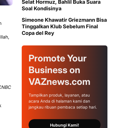
Selat Hormuz, Bahlil Buka Suara
Soal Kondisinya
Simeone Khawatir Griezmann Bisa
n
Tinggalkan Klub Sebelum Final
Copa del Rey
llah,
Promote Your
Business on
VAZnews.com
CNBC
Tampilkan produk, layanan, atau
acara Anda di halaman kami dan
k
jangkau ribuan pembaca setiap hari.
Hubungi Kami!