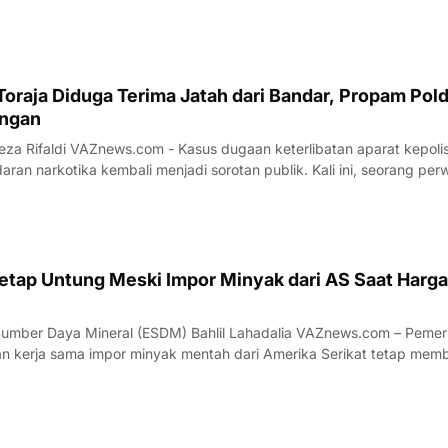
aligus, menandai adan
oraja Diduga Terima Jatah dari Bandar, Propam Pol
angan
keterlibatan aparat kepolisian
aran narkotika kembali menjadi sorotan publik. Kali ini, seorang perw
 sebagai Kepala Satuan (Kasat) Narkoba di Polres Toraja Utara, Sula
erima a
 Tetap Untung Meski Impor Minyak dari AS Saat Harga
aya Mineral (ESDM) Bahlil Lahadalia VAZnews.com – Pemerintah
n kerja sama impor minyak mentah dari Amerika Serikat tetap mem
ara, bahkan ketika harga minyak dunia mengalami kenaikan. Menter
Daya Mineral (ESDM