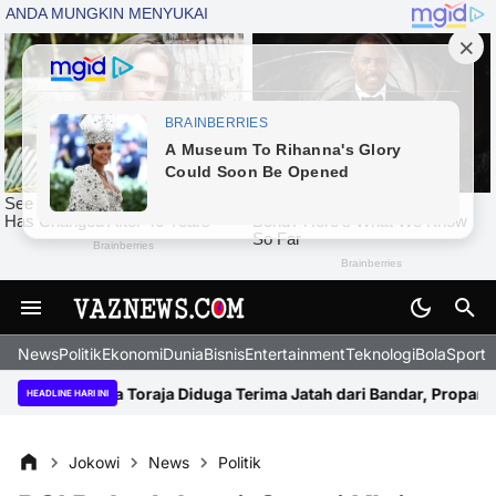
News
Politik
Ekonomi
Dunia
Bisnis
Entertainment
Teknologi
BolaSport
arkoba Toraja Diduga Terima Jatah dari Bandar, Propam Polda Su
HEADLINE HARI INI
Jokowi
News
Politik