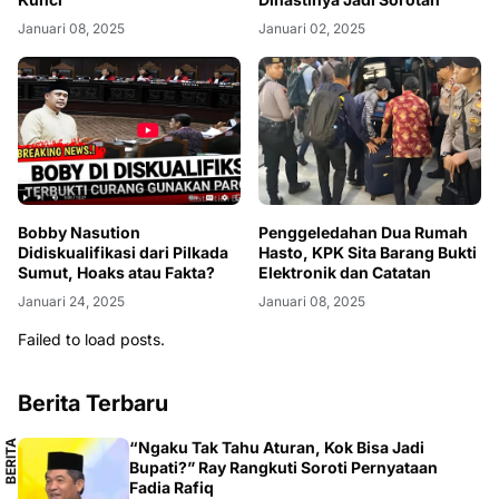
Januari 08, 2025
Januari 02, 2025
Bobby Nasution
Penggeledahan Dua Rumah
Didiskualifikasi dari Pilkada
Hasto, KPK Sita Barang Bukti
Sumut, Hoaks atau Fakta?
Elektronik dan Catatan
Januari 24, 2025
Januari 08, 2025
Failed to load posts.
Berita Terbaru
B
E
R
I
T
A
L
O
K
A
“Ngaku Tak Tahu Aturan, Kok Bisa Jadi
L
Bupati?” Ray Rangkuti Soroti Pernyataan
Fadia Rafiq