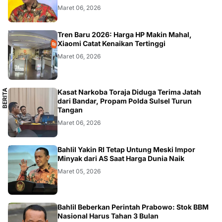
Maret 06, 2026
SMARTPHONE
Tren Baru 2026: Harga HP Makin Mahal,
Xiaomi Catat Kenaikan Tertinggi
Maret 06, 2026
B
E
R
I
T
A
L
O
K
A
Kasat Narkoba Toraja Diduga Terima Jatah
L
dari Bandar, Propam Polda Sulsel Turun
Tangan
Maret 06, 2026
BISNIS
Bahlil Yakin RI Tetap Untung Meski Impor
Minyak dari AS Saat Harga Dunia Naik
Maret 05, 2026
BISNIS
Bahlil Beberkan Perintah Prabowo: Stok BBM
Nasional Harus Tahan 3 Bulan