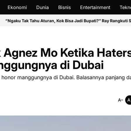
Ekonomi
Dunia
Bisnis
Entertainment
Tekn
turan, Kok Bisa Jadi Bupati?” Ray Rangkuti Soroti Pernyataan Fad
 Agnez Mo Ketika Hater
ggungnya di Dubai
 honor manggungnya di Dubai. Balasannya panjang d