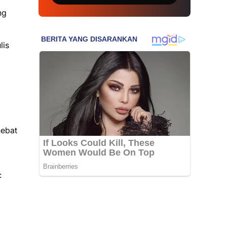
ng
lis
hebat
: