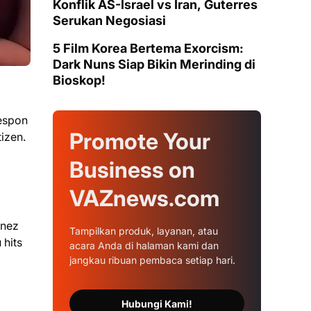
Konflik AS-Israel vs Iran, Guterres
Serukan Negosiasi
5 Film Korea Bertema Exorcism:
Dark Nuns Siap Bikin Merinding di
Bioskop!
espon
Promote Your
izen.
Business on
VAZnews.com
gnez
Tampilkan produk, layanan, atau
 hits
acara Anda di halaman kami dan
jangkau ribuan pembaca setiap hari.
Hubungi Kami!