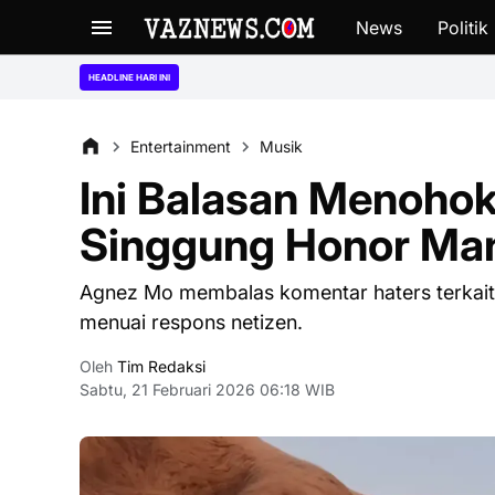
News
Politik
“Ngaku Tak Tahu A
HEADLINE HARI INI
Entertainment
Musik
Ini Balasan Menohok
Singgung Honor Man
Agnez Mo membalas komentar haters terkait
menuai respons netizen.
Oleh
Tim Redaksi
Sabtu, 21 Februari 2026 06:18 WIB