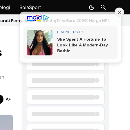
ologi
BolaSport
ia Rafiq
Tren Baru 2026: Harga HP Makin Mahal, Xiaomi Catat Kena
Siapa Calon Presiden Indonesia
s
2029 pilihan Anda?
an