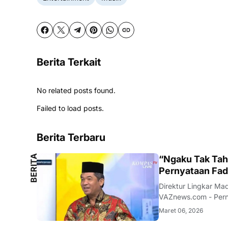
Berita Terkait
No related posts found.
Failed to load posts.
Berita Terbaru
B
E
R
I
T
A
L
O
K
A
“Ngaku Tak Tahu
L
Pernyataan Fad
Direktur Lingkar Ma
VAZnews.com - Perny
aturan tertentu menu
Maret 06, 2026
analis politik sekalig