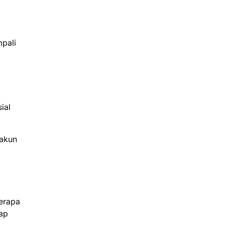
mpali
ial
 akun
berapa
gap