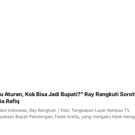
 Aturan, Kok Bisa Jadi Bupati?” Ray Rangkuti Sorot
ia Rafiq
dani Indonesia, Ray Rangkuti. | Foto: Tangkapan Layar Kompas TV
ataan Bupati Pekalongan, Fadia Arafiq, yang mengaku tidak meng
ai sorotan dari sejumlah pengamat politik. Salah satu kritik datang d
us Direktur L