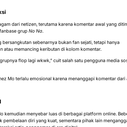
ksi
gam dari netizen, terutama karena komentar awal yang diti
 fanbase grup
No Na
.
ersangkutan sebenarnya bukan fan sejati, tetapi hanya
an atau memancing keributan di kolom komentar.
upnya flop lagi wkwk,” cuit salah satu pengguna media sos
gnez Mo terlalu emosional karena menanggapi komentar dari
l
Mo kemudian menyebar luas di berbagai platform online. Be
k pembelaan diri yang kuat, sementara pihak lain mengang