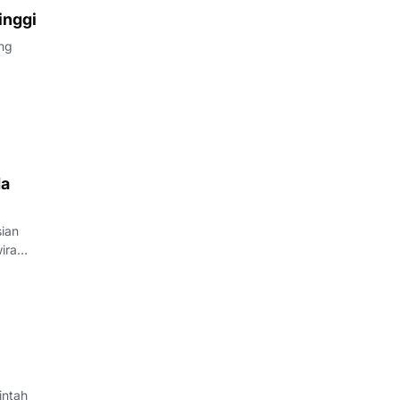
inggi
 pada
da
ira
wesi