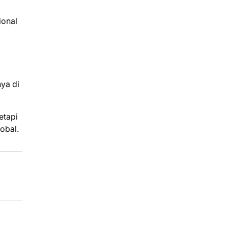
ional
ya di
etapi
obal.