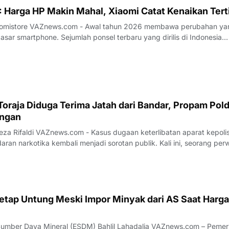
 Harga HP Makin Mahal, Xiaomi Catat Kenaikan Tert
26 membawa perubahan yang
sar smartphone. Sejumlah ponsel terbaru yang dirilis di Indonesia
 kenaikan harga dibandingkan generasi sebelumnya. Tren ini terjadi
aligus, menandai adan
oraja Diduga Terima Jatah dari Bandar, Propam Pol
angan
keterlibatan aparat kepolisian
aran narkotika kembali menjadi sorotan publik. Kali ini, seorang perw
 sebagai Kepala Satuan (Kasat) Narkoba di Polres Toraja Utara, Sula
erima a
 Tetap Untung Meski Impor Minyak dari AS Saat Harga
aya Mineral (ESDM) Bahlil Lahadalia VAZnews.com – Pemerintah