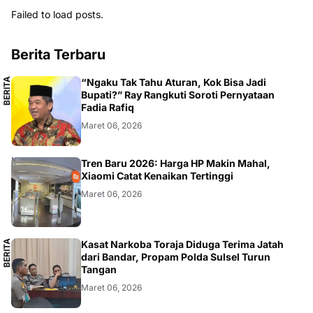
Failed to load posts.
Berita Terbaru
B
E
R
I
T
A
L
O
K
A
“Ngaku Tak Tahu Aturan, Kok Bisa Jadi
L
Bupati?” Ray Rangkuti Soroti Pernyataan
Fadia Rafiq
Maret 06, 2026
SMARTPHONE
Tren Baru 2026: Harga HP Makin Mahal,
Xiaomi Catat Kenaikan Tertinggi
Maret 06, 2026
B
E
R
I
T
A
L
O
K
A
Kasat Narkoba Toraja Diduga Terima Jatah
L
dari Bandar, Propam Polda Sulsel Turun
Tangan
Maret 06, 2026