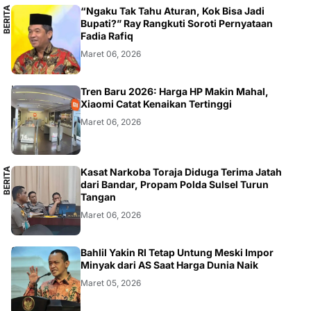
B
E
R
I
T
A
L
O
K
A
“Ngaku Tak Tahu Aturan, Kok Bisa Jadi
L
Bupati?” Ray Rangkuti Soroti Pernyataan
Fadia Rafiq
Maret 06, 2026
SMARTPHONE
Tren Baru 2026: Harga HP Makin Mahal,
Xiaomi Catat Kenaikan Tertinggi
Maret 06, 2026
B
E
R
I
T
A
L
O
K
A
Kasat Narkoba Toraja Diduga Terima Jatah
L
dari Bandar, Propam Polda Sulsel Turun
Tangan
Maret 06, 2026
BISNIS
Bahlil Yakin RI Tetap Untung Meski Impor
Minyak dari AS Saat Harga Dunia Naik
Maret 05, 2026