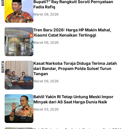
B
E
R
I
T
A
L
O
K
A
L
Bupati?” Ray Rangkuti Soroti Pernyataan
Fadia Rafiq
Maret 06, 2026
SMARTPHONE
Tren Baru 2026: Harga HP Makin Mahal,
Xiaomi Catat Kenaikan Tertinggi
Maret 06, 2026
B
E
R
I
T
A
L
O
K
A
Kasat Narkoba Toraja Diduga Terima Jatah
L
dari Bandar, Propam Polda Sulsel Turun
Tangan
Maret 06, 2026
BISNIS
Bahlil Yakin RI Tetap Untung Meski Impor
Minyak dari AS Saat Harga Dunia Naik
Maret 05, 2026