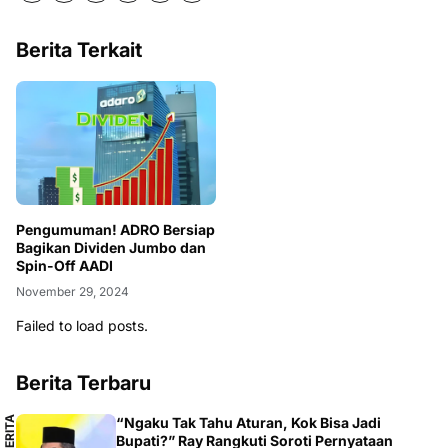
Berita Terkait
Pengumuman! ADRO Bersiap
Bagikan Dividen Jumbo dan
Spin-Off AADI
November 29, 2024
Failed to load posts.
Berita Terbaru
B
E
R
I
T
A
L
O
K
A
“Ngaku Tak Tahu Aturan, Kok Bisa Jadi
L
Bupati?” Ray Rangkuti Soroti Pernyataan