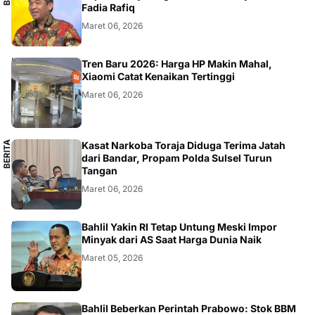
Fadia Rafiq
Maret 06, 2026
SMARTPHONE
Tren Baru 2026: Harga HP Makin Mahal,
Xiaomi Catat Kenaikan Tertinggi
Maret 06, 2026
B
E
R
I
T
A
L
O
K
A
Kasat Narkoba Toraja Diduga Terima Jatah
L
dari Bandar, Propam Polda Sulsel Turun
Tangan
Maret 06, 2026
BISNIS
Bahlil Yakin RI Tetap Untung Meski Impor
Minyak dari AS Saat Harga Dunia Naik
Maret 05, 2026
Bahlil Beberkan Perintah Prabowo: Stok BBM