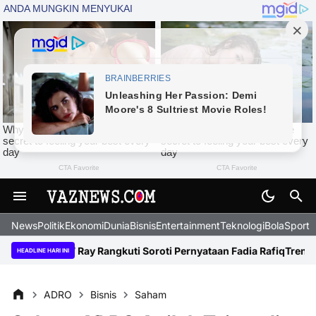
News
Politik
Ekonomi
Dunia
Bisnis
Entertainment
Teknologi
BolaSport
upati?” Ray Rangkuti Soroti Pernyataan Fadia Rafiq
Tren Baru 2026
HEADLINE HARI INI
ADRO
Bisnis
Saham