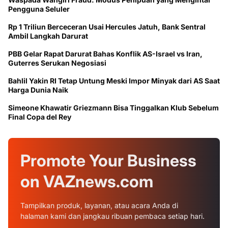
Pengguna Seluler
Rp 1 Triliun Berceceran Usai Hercules Jatuh, Bank Sentral
Ambil Langkah Darurat
PBB Gelar Rapat Darurat Bahas Konflik AS-Israel vs Iran,
Guterres Serukan Negosiasi
Bahlil Yakin RI Tetap Untung Meski Impor Minyak dari AS Saat
Harga Dunia Naik
Simeone Khawatir Griezmann Bisa Tinggalkan Klub Sebelum
Final Copa del Rey
Promote Your
Business
on
VAZnews.com
Tampilkan produk, layanan, atau acara Anda di
halaman kami dan jangkau ribuan pembaca setiap hari.