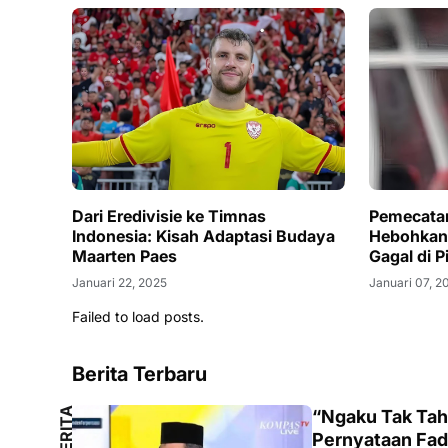
Dari Eredivisie ke Timnas
Pemecata
Indonesia: Kisah Adaptasi Budaya
Hebohkan 
Maarten Paes
Gagal di P
Januari 22, 2025
Januari 07, 2
Failed to load posts.
Berita Terbaru
B
E
R
I
T
A
L
O
K
A
“Ngaku Tak Tahu
L
Pernyataan Fad