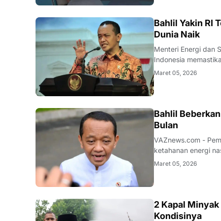
BISNIS
Bahlil Yakin RI
Dunia Naik
Menteri Energi dan Sumber D
Indonesia memastika
keuntungan bagi neg
Maret 05, 2026
Energi dan Sumber 
BISNIS
Bahlil Beberka
Bulan
VAZnews.com - Peme
ketahanan energi na
minyak (BBM) nasion
Maret 05, 2026
bulan. Instruksi ter
BISNIS
2 Kapal Minyak 
Kondisinya