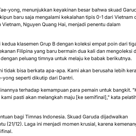
n Tae-yong, menunjukkan keyakinan besar bahwa skuad Garu
kipun baru saja mengalami kekalahan tipis 0-1 dari Vietnam 
ten Vietnam, Nguyen Quang Hai, menjadi penentu dalam
i kedua klasemen Grup B dengan koleksi empat poin dari tig
tekanan Filipina yang baru bermain dua kali dan mengoleksi 
s dengan peluang timnya untuk melaju ke babak berikutnya.
i tidak bisa berkata apa-apa. Kami akan berusaha lebih kera
-yong seperti dikutip dari Dantri.
kinannya terhadap kemampuan para pemain untuk bangkit. "
 kami pasti akan melangkah maju [ke semifinal]," kata pelati
entuan bagi Timnas Indonesia. Skuad Garuda dijadwalkan
btu (21/12). Laga ini menjadi momen krusial, karena kemena
final.