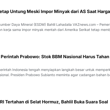
 Tetap Untung Meski Impor Minyak dari AS Saat Harga
aya Mineral (ESDM) Bahlil Lahadalia VAZnews.com – Pemerintah
n kerja sama impor minyak mentah dari Amerika Serikat tetap mem
ara, bahkan ketika harga minyak dunia mengalami kenaikan. Menter
Daya Mineral (ESDM
n Perintah Prabowo: Stok BBM Nasional Harus Tahan
rintah Indonesia tengah menyiapkan langkah besar untuk memper
sional. Presiden Prabowo Subianto meminta agar cadangan bahan b
al ditingkatkan secara signifikan hingga mampu bertahan selama ti
sebut diungkap oleh Me
RI Tertahan di Selat Hormuz, Bahlil Buka Suara Soal