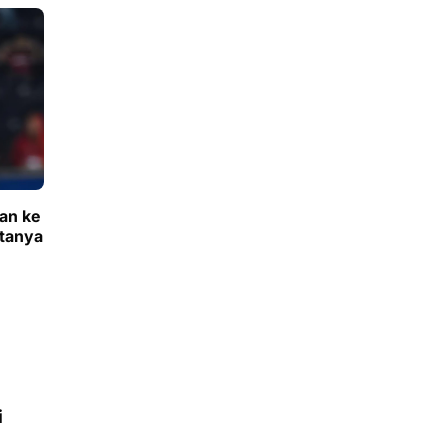
an ke
itanya
i