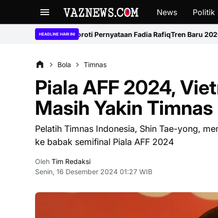
News
Politik
Soroti Pernyataan Fadia Rafiq
Tren Baru 2026: Harga HP Makin Mah
HEADLINE HARI INI
Bola
Timnas
Piala AFF 2024, Vie
Masih Yakin Timnas 
Pelatih Timnas Indonesia, Shin Tae-yong, m
ke babak semifinal Piala AFF 2024
Oleh
Tim Redaksi
Senin, 16 Desember 2024 01:27 WIB