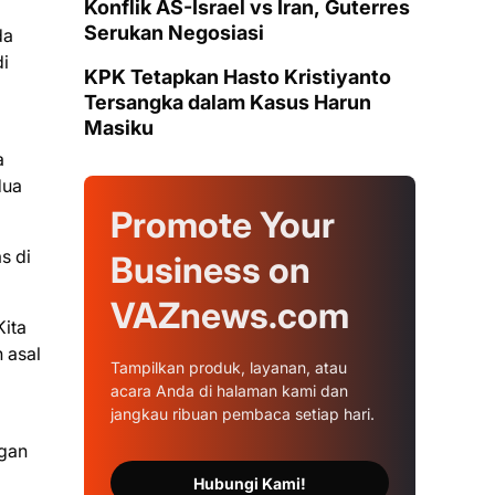
Konflik AS-Israel vs Iran, Guterres
Serukan Negosiasi
da
di
KPK Tetapkan Hasto Kristiyanto
Tersangka dalam Kasus Harun
Masiku
a
dua
Promote Your
s di
Business on
VAZnews.com
Kita
h asal
Tampilkan produk, layanan, atau
acara Anda di halaman kami dan
jangkau ribuan pembaca setiap hari.
ngan
Hubungi Kami!