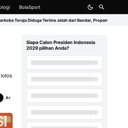
ologi
BolaSport
Terima Jatah dari Bandar, Propam Polda Sulsel Turun Tangan
Bahl
Siapa Calon Presiden Indonesia
2029 pilihan Anda?
lolos