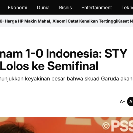
Ekonomi
Dunia
Bisnis
Entertainment
Tekn
al, Xiaomi Catat Kenaikan Tertinggi
Kasat Narkoba Toraja Diduga 
tnam 1-0 Indonesia: STY
Lolos ke Semifinal
enunjukkan keyakinan besar bahwa skuad Garuda akan 