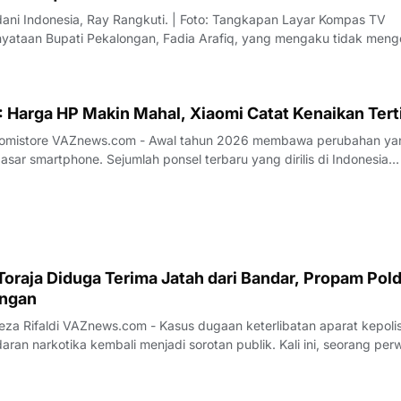
dani Indonesia, Ray Rangkuti. | Foto: Tangkapan Layar Kompas TV
ataan Bupati Pekalongan, Fadia Arafiq, yang mengaku tidak meng
ai sorotan dari sejumlah pengamat politik. Salah satu kritik datang d
us Direktur L
 Harga HP Makin Mahal, Xiaomi Catat Kenaikan Tert
26 membawa perubahan yang
sar smartphone. Sejumlah ponsel terbaru yang dirilis di Indonesia
 kenaikan harga dibandingkan generasi sebelumnya. Tren ini terjadi
aligus, menandai adan
oraja Diduga Terima Jatah dari Bandar, Propam Pol
angan
keterlibatan aparat kepolisian
aran narkotika kembali menjadi sorotan publik. Kali ini, seorang perw
 sebagai Kepala Satuan (Kasat) Narkoba di Polres Toraja Utara, Sula
erima a