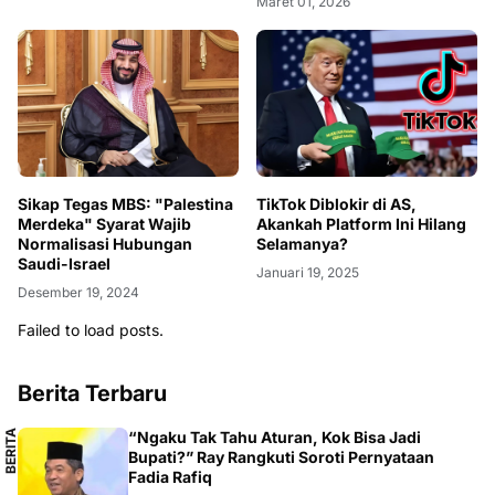
Maret 01, 2026
Sikap Tegas MBS: "Palestina
TikTok Diblokir di AS,
Merdeka" Syarat Wajib
Akankah Platform Ini Hilang
Normalisasi Hubungan
Selamanya?
Saudi-Israel
Januari 19, 2025
Desember 19, 2024
Failed to load posts.
Berita Terbaru
B
E
R
I
T
A
L
O
K
A
“Ngaku Tak Tahu Aturan, Kok Bisa Jadi
L
Bupati?” Ray Rangkuti Soroti Pernyataan
Fadia Rafiq