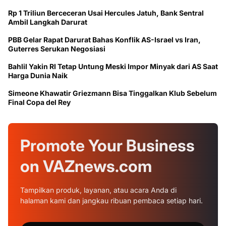
Rp 1 Triliun Berceceran Usai Hercules Jatuh, Bank Sentral
Ambil Langkah Darurat
PBB Gelar Rapat Darurat Bahas Konflik AS-Israel vs Iran,
Guterres Serukan Negosiasi
Bahlil Yakin RI Tetap Untung Meski Impor Minyak dari AS Saat
Harga Dunia Naik
Simeone Khawatir Griezmann Bisa Tinggalkan Klub Sebelum
Final Copa del Rey
Promote Your
Business
on
VAZnews.com
Tampilkan produk, layanan, atau acara Anda di
halaman kami dan jangkau ribuan pembaca setiap hari.