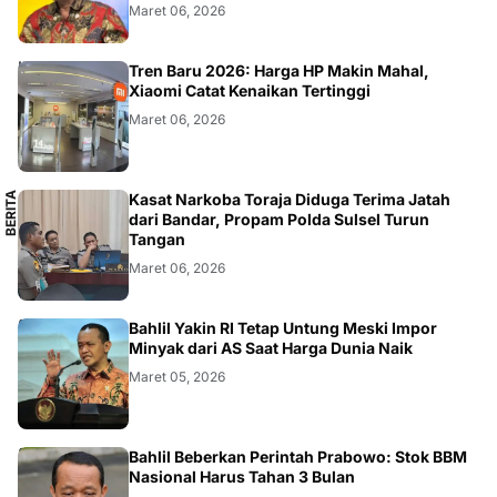
Maret 06, 2026
SMARTPHONE
Tren Baru 2026: Harga HP Makin Mahal,
Xiaomi Catat Kenaikan Tertinggi
Maret 06, 2026
B
E
R
I
T
A
L
O
K
A
Kasat Narkoba Toraja Diduga Terima Jatah
L
dari Bandar, Propam Polda Sulsel Turun
Tangan
Maret 06, 2026
BISNIS
Bahlil Yakin RI Tetap Untung Meski Impor
Minyak dari AS Saat Harga Dunia Naik
Maret 05, 2026
BISNIS
Bahlil Beberkan Perintah Prabowo: Stok BBM
Nasional Harus Tahan 3 Bulan