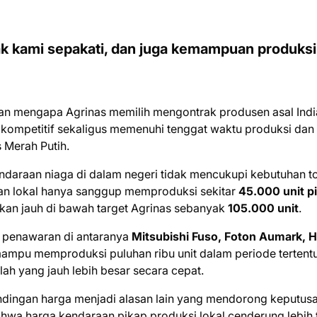
k kami sepakati, dan juga kemampuan produksi
an mengapa Agrinas memilih mengontrak produsen asal Indi
kompetitif sekaligus memenuhi tenggat waktu produksi dan
 Merah Putih.
araan niaga di dalam negeri tidak mencukupi kebutuhan to
an lokal hanya sanggup memproduksi sekitar
45.000 unit p
kan jauh di bawah target Agrinas sebanyak
105.000 unit
.
 penawaran di antaranya
Mitsubishi Fuso, Foton Aumark, H
mpu memproduksi puluhan ribu unit dalam periode tertentu
ah yang jauh lebih besar secara cepat.
andingan harga menjadi alasan lain yang mendorong keputus
hwa harga kendaraan pikap produksi lokal cenderung lebih 