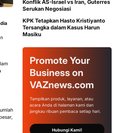
Konflik AS-Israel vs Iran, Guterres
Serukan Negosiasi
KPK Tetapkan Hasto Kristiyanto
ndia
Tersangka dalam Kasus Harun
Masiku
an
Promote Your
alam
Business on
h
VAZnews.com
Tampilkan produk, layanan, atau
acara Anda di halaman kami dan
jumlah
jangkau ribuan pembaca setiap hari.
besar,
Hubungi Kami!