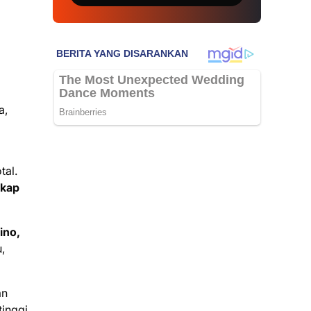
a,
tal.
ikap
ino,
,
an
tinggi