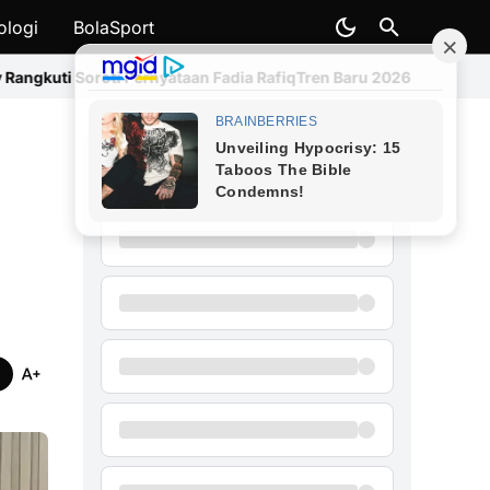
ologi
BolaSport
yataan Fadia Rafiq
Tren Baru 2026: Harga HP Makin Mahal, Xiaomi 
Siapa Calon Presiden Indonesia
2029 pilihan Anda?