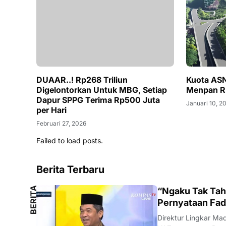
DUAAR..! Rp268 Triliun
Kuota ASN
Digelontorkan Untuk MBG, Setiap
Menpan R
Dapur SPPG Terima Rp500 Juta
Januari 10, 2
per Hari
Februari 27, 2026
Failed to load posts.
Berita Terbaru
B
E
R
I
T
A
L
O
K
A
“Ngaku Tak Tahu
L
Pernyataan Fad
Direktur Lingkar Ma