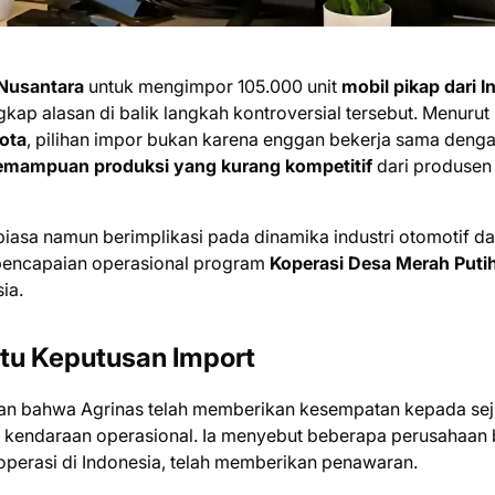
Nusantara
untuk mengimpor 105.000 unit
mobil pikap dari I
ap alasan di balik langkah kontroversial tersebut. Menurut
ota
, pilihan impor bukan karena enggan bekerja sama deng
emampuan produksi yang kurang kompetitif
dari produsen
biasa namun berimplikasi pada dinamika industri otomotif d
t pencapaian operasional program
Koperasi Desa Merah Puti
ia.
ntu Keputusan Import
kan bahwa Agrinas telah memberikan kesempatan kepada se
 kendaraan operasional. Ia menyebut beberapa perusahaan 
operasi di Indonesia, telah memberikan penawaran.