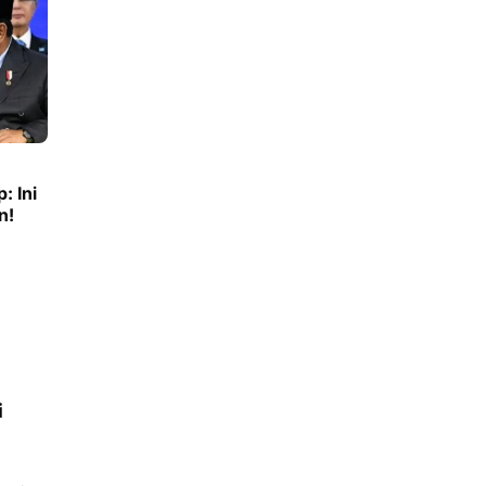
: Ini
n!
i