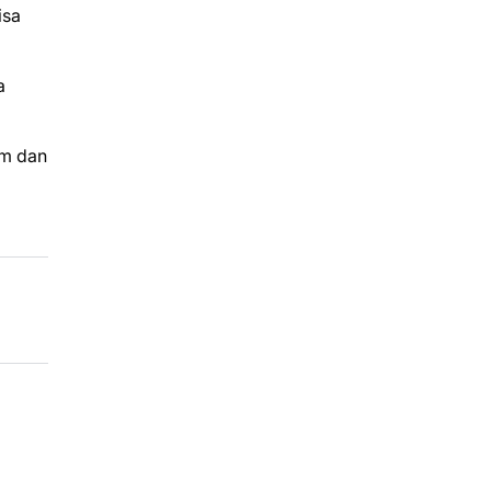
isa
a
om dan