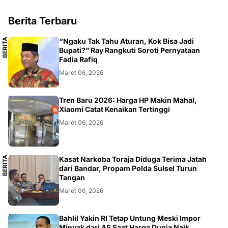
Berita Terbaru
B
E
R
I
T
A
L
O
K
A
“Ngaku Tak Tahu Aturan, Kok Bisa Jadi
L
Bupati?” Ray Rangkuti Soroti Pernyataan
Fadia Rafiq
Maret 06, 2026
SMARTPHONE
Tren Baru 2026: Harga HP Makin Mahal,
Xiaomi Catat Kenaikan Tertinggi
Maret 06, 2026
B
E
R
I
T
A
L
O
K
A
Kasat Narkoba Toraja Diduga Terima Jatah
L
dari Bandar, Propam Polda Sulsel Turun
Tangan
Maret 06, 2026
BISNIS
Bahlil Yakin RI Tetap Untung Meski Impor
Minyak dari AS Saat Harga Dunia Naik