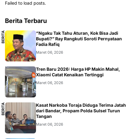
Failed to load posts.
Berita Terbaru
B
E
R
I
T
A
L
O
K
A
“Ngaku Tak Tahu Aturan, Kok Bisa Jadi
L
Bupati?” Ray Rangkuti Soroti Pernyataan
Fadia Rafiq
Maret 06, 2026
SMARTPHONE
Tren Baru 2026: Harga HP Makin Mahal,
Xiaomi Catat Kenaikan Tertinggi
Maret 06, 2026
B
E
R
I
T
A
L
O
K
A
Kasat Narkoba Toraja Diduga Terima Jatah
L
dari Bandar, Propam Polda Sulsel Turun
Tangan
Maret 06, 2026