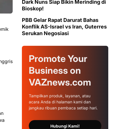
Dark Nuns Siap Bikin Merinding di
Bioskop!
PBB Gelar Rapat Darurat Bahas
Konflik AS-Israel vs Iran, Guterres
emik
Serukan Negosiasi
Promote Your
nggris
Business on
VAZnews.com
Tampilkan produk, layanan, atau
acara Anda di halaman kami dan
jangkau ribuan pembaca setiap hari.
an
wa
Hubungi Kami!