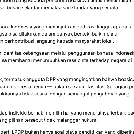
memberi ruang kepada penerima beasiswa untuk menemukan 
gsa, bukan sekadar memaksakan standar yang semata
pora Indonesia yang menunjukkan dedikasi tinggi kepada ta
gsa bisa dilakukan dalam banyak bentuk, baik melalui
un berkontribusi langsung kepada masyarakat lokal.
identitas kebangsaan melalui penggunaan bahasa Indonesia
u bisa membantu menumbuhkan rasa cinta terhadap negara di
ihak, termasuk anggota DPR yang mengingatkan bahwa beasi
p Indonesia penuh — bukan sekadar fasilitas. Sebagian pu
jukkannya tidak sesuai dengan semangat pengabdian yang
etiap individu berhak memilih hal yang menurutnya terbaik ba
ng pilihan tersebut tidak melanggar hukum.
erti LPDP bukan hanya soal biaya pendidikan yang diberik