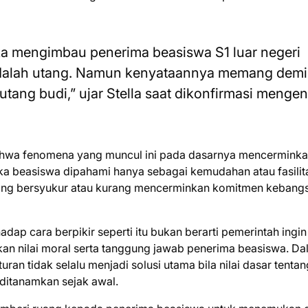
ka mengimbau penerima beasiswa S1 luar negeri
dalah utang. Namun kenyataannya memang demi
utang budi,” ujar Stella saat dikonfirmasi mengen
ahwa fenomena yang muncul ini pada dasarnya mencermink
 jika beasiswa dipahami hanya sebagai kemudahan atau fasilit
rang bersyukur atau kurang mencerminkan komitmen kebang
ap cara berpikir seperti itu bukan berarti pemerintah ingin
an nilai moral serta tanggung jawab penerima beasiswa. D
an tidak selalu menjadi solusi utama bila nilai dasar tentan
 ditanamkan sejak awal.