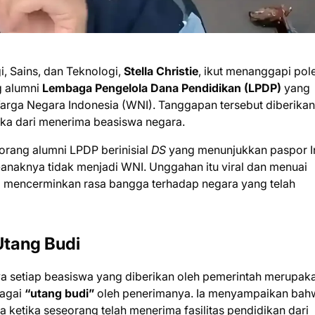
i, Sains, dan Teknologi,
Stella Christie
, ikut menanggapi pol
g alumni
Lembaga Pengelola Dana Pendidikan (LPDP)
yang
rga Negara Indonesia (WNI). Tanggapan tersebut diberikan
tika dari menerima beasiswa negara.
eorang alumni LPDP berinisial
DS
yang menunjukkan paspor I
naknya tidak menjadi WNI. Unggahan itu viral dan menuai
ng mencerminkan rasa bangga terhadap negara yang telah
Utang Budi
a setiap beasiswa yang diberikan oleh pemerintah merupak
bagai
“utang budi”
oleh penerimanya. Ia menyampaikan bah
ketika seseorang telah menerima fasilitas pendidikan dari