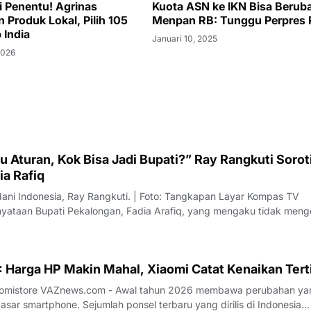
i Penentu! Agrinas
Kuota ASN ke IKN Bisa Berub
 Produk Lokal, Pilih 105
Menpan RB: Tunggu Perpres 
 India
Januari 10, 2025
2026
 Aturan, Kok Bisa Jadi Bupati?” Ray Rangkuti Sorot
ia Rafiq
dani Indonesia, Ray Rangkuti. | Foto: Tangkapan Layar Kompas TV
ataan Bupati Pekalongan, Fadia Arafiq, yang mengaku tidak meng
ai sorotan dari sejumlah pengamat politik. Salah satu kritik datang d
us Direktur L
 Harga HP Makin Mahal, Xiaomi Catat Kenaikan Tert
26 membawa perubahan yang
sar smartphone. Sejumlah ponsel terbaru yang dirilis di Indonesia