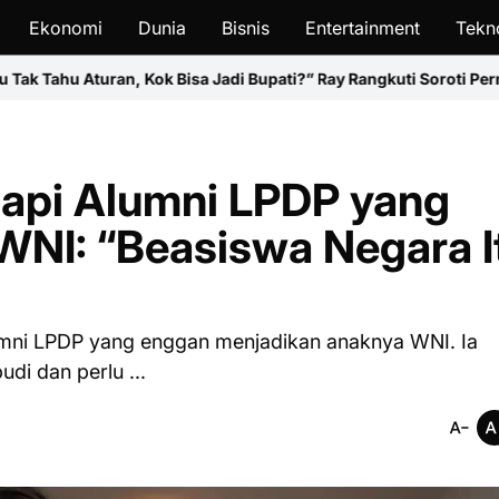
Ekonomi
Dunia
Bisnis
Entertainment
Tekn
isa Jadi Bupati?” Ray Rangkuti Soroti Pernyataan Fadia Rafiq
Tren
api Alumni LPDP yang
WNI: “Beasiswa Negara I
umni LPDP yang enggan menjadikan anaknya WNI. Ia
i dan perlu ...