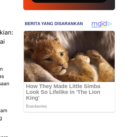
kian:
ai
an
as
saan
alam
g