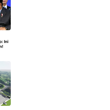
: Ini
n!