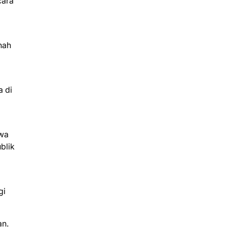
cara
nah
 di
swa
blik
gi
an.