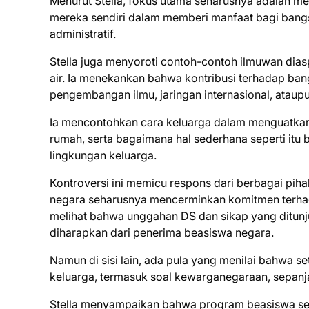
Menurut Stella, fokus utama seharusnya adalah 
mereka sendiri dalam memberi manfaat bagi ban
administratif.
Stella juga menyoroti contoh-contoh ilmuwan dias
air. Ia menekankan bahwa kontribusi terhadap ban
pengembangan ilmu, jaringan internasional, ataup
Ia mencontohkan cara keluarga dalam menguatkan 
rumah, serta bagaimana hal sederhana seperti it
lingkungan keluarga.
Kontroversi ini memicu respons dari berbagai p
negara seharusnya mencerminkan komitmen terhada
melihat bahwa unggahan DS dan sikap yang ditun
diharapkan dari penerima beasiswa negara.
Namun di sisi lain, ada pula yang menilai bahwa s
keluarga, termasuk soal kewarganegaraan, sepanja
Stella menyampaikan bahwa program beasiswa sep