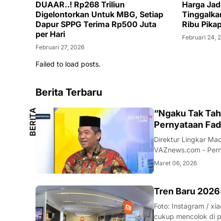
DUAAR..! Rp268 Triliun
Harga Jad
Digelontorkan Untuk MBG, Setiap
Tinggalkan
Dapur SPPG Terima Rp500 Juta
Ribu Pikap
per Hari
Februari 24, 
Februari 27, 2026
Failed to load posts.
Berita Terbaru
B
E
R
I
T
A
L
O
K
A
“Ngaku Tak Tahu
L
Pernyataan Fad
Direktur Lingkar Ma
VAZnews.com - Perny
aturan tertentu menu
Maret 06, 2026
analis politik sekalig
SMARTPHONE
Tren Baru 2026:
Foto: Instagram / xiaomistore VAZnews.com - Awal tahun 20
cukup mencolok di pa