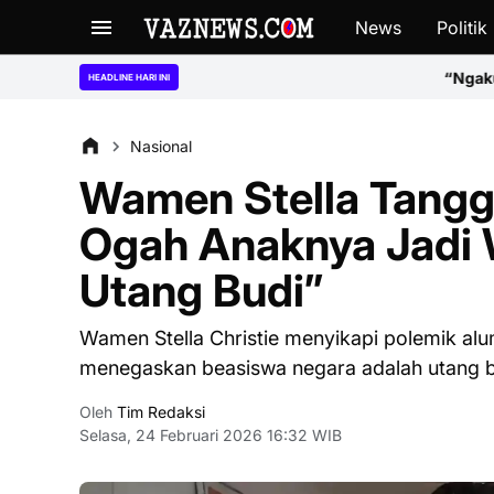
News
Politik
“Ngaku Tak Tahu Aturan, Kok B
HEADLINE HARI INI
Nasional
Wamen Stella Tangg
Ogah Anaknya Jadi 
Utang Budi”
Wamen Stella Christie menyikapi polemik al
menegaskan beasiswa negara adalah utang bud
Oleh
Tim Redaksi
Selasa, 24 Februari 2026 16:32 WIB