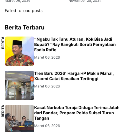
Maret 06, 2026
November 28, 2024
Failed to load posts.
Berita Terbaru
B
E
R
I
T
A
L
O
K
A
“Ngaku Tak Tahu Aturan, Kok Bisa Jadi
L
Bupati?” Ray Rangkuti Soroti Pernyataan
Fadia Rafiq
Maret 06, 2026
SMARTPHONE
Tren Baru 2026: Harga HP Makin Mahal,
Xiaomi Catat Kenaikan Tertinggi
Maret 06, 2026
B
E
R
I
T
A
L
O
K
A
Kasat Narkoba Toraja Diduga Terima Jatah
L
dari Bandar, Propam Polda Sulsel Turun
Tangan
Maret 06, 2026