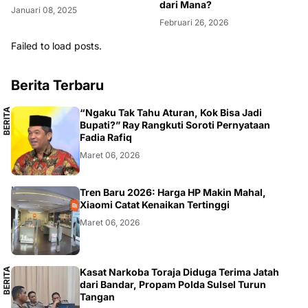
dari Mana?
Januari 08, 2025
Februari 26, 2026
Failed to load posts.
Berita Terbaru
B
E
R
I
T
A
L
O
K
A
“Ngaku Tak Tahu Aturan, Kok Bisa Jadi
L
Bupati?” Ray Rangkuti Soroti Pernyataan
Fadia Rafiq
Maret 06, 2026
SMARTPHONE
Tren Baru 2026: Harga HP Makin Mahal,
Xiaomi Catat Kenaikan Tertinggi
Maret 06, 2026
B
E
R
I
T
A
L
O
K
A
Kasat Narkoba Toraja Diduga Terima Jatah
L
dari Bandar, Propam Polda Sulsel Turun
Tangan