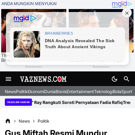
News
Politik
Ekonomi
Dunia
Bisnis
Entertainment
Teknologi
BolaSport
ati?” Ray Rangkuti Soroti Pernyataan Fadia Rafiq
Tren Baru 2026:
HEADLINE HARI INI
News
Politik
Gus Miftah Resmi Mundur,