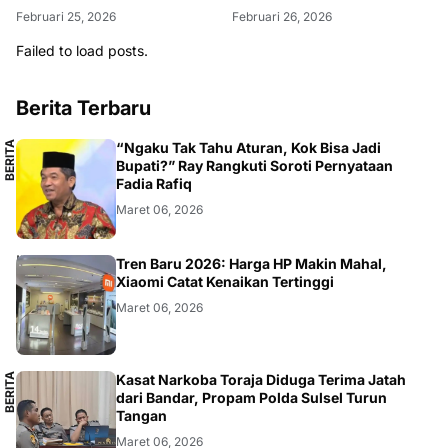
Februari 25, 2026
Februari 26, 2026
Failed to load posts.
Berita Terbaru
B
E
R
I
T
A
L
O
K
A
“Ngaku Tak Tahu Aturan, Kok Bisa Jadi
L
Bupati?” Ray Rangkuti Soroti Pernyataan
Fadia Rafiq
Maret 06, 2026
SMARTPHONE
Tren Baru 2026: Harga HP Makin Mahal,
Xiaomi Catat Kenaikan Tertinggi
Maret 06, 2026
B
E
R
I
T
A
L
O
K
A
Kasat Narkoba Toraja Diduga Terima Jatah
L
dari Bandar, Propam Polda Sulsel Turun
Tangan
Maret 06, 2026